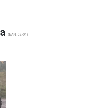
ла
(EAN:
02-01
)