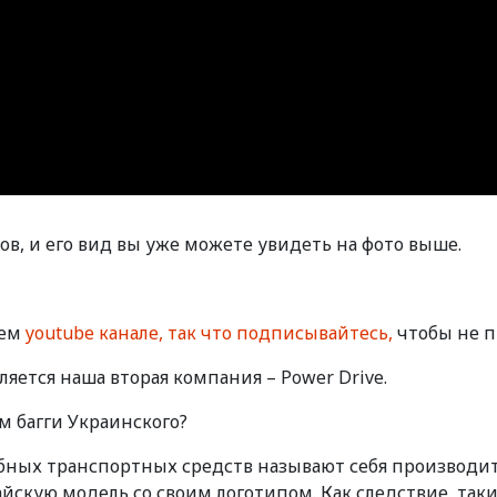
зов, и его вид вы уже можете увидеть на фото выше.
шем
youtube канале, так что подписывайтесь,
чтобы не п
яется наша вторая компания – Power Drive.
ом багги Украинского?
обных транспортных средств называют себя производи
йскую модель со своим логотипом. Как следствие, так