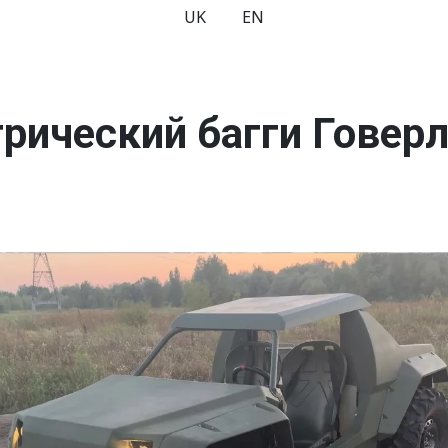
UK
EN
рический багги Говер