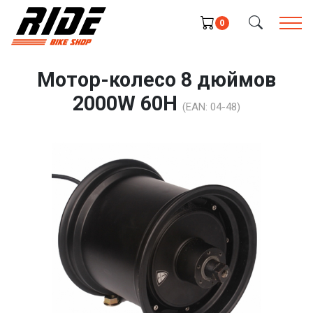
0
Мотор-колесо 8 дюймов
2000W 60H
(EAN:
04-48
)