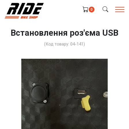
0
Встановлення роз'єма USB
(Код товару:
04-141
)