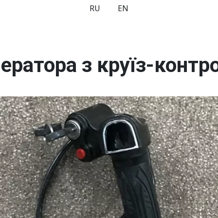
RU
EN
ератора з круїз-контр