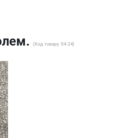
олем.
(Код товару:
04-24
)