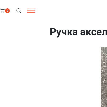
Оберіть свою мову
0
Ручка аксел