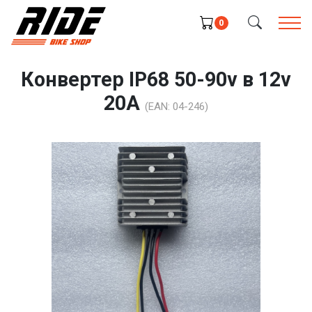
0
Конвертер IP68 50-90v в 12v
20A
(EAN:
04-246
)