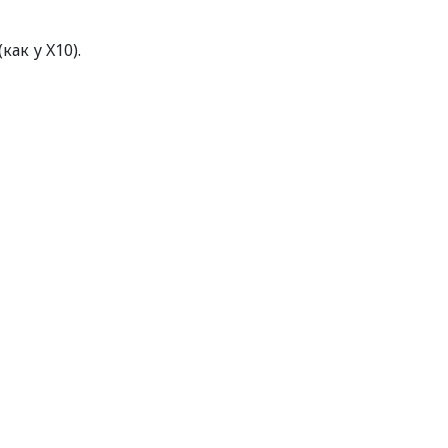
ак у X10).